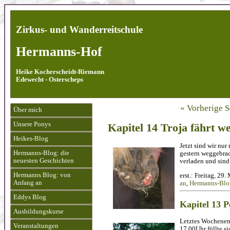
Zirkus- und Wanderreitschule
Hermanns-Hof
Heike Kocherscheidt-Riemann
Edewecht - Osterscheps
« Vorherige S
Über mich
Unsere Ponys
Kapitel 14 Troja fährt w
Heikes-Blog
Jetzt sind wir nu
Hermanns-Blog: die
gestern weggebra
neuesten Geschichten
verladen und sind
Hermanns Blog: von
erst.: Freitag, 29
Anfang an
an
,
Hermanns-Blog
Eddys Blog
Kapitel 13 P
Ausbildungskurse
Letztes Wochenend
Veranstaltungen
17.00Uhr füllte s