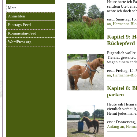
Heute hatte ich P
seitdem Ute behau
Meta
achte ich doch se
Anmelden
erst.: Samstag, 1
an
,
Hermanns-Blog
Eintrags-Feed
Kommentar-Feed
Kapitel 9: 
WordPress.org
Rückepferd
Eigentlich wollte 
Tierarzt gewartet,
wegen einem ande
erst.: Freitag, 15
an
,
Hermanns-Blog
Kapitel 8: 
parken
Heute sah Hermi s
ziemlich verheult,
Hermi jedes mal e
erst.: Donnerstag
Anfang an
,
Herman