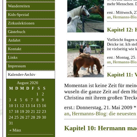
mehr Menschen. Da
Wanderreiten
erst.: Mittwoch, 
Kids-Spezial
an
,
Hermanns-Blog
Zirkuslektionen
Kapitel 12: 
Gästebuch
Vielleicht fragen
Anfahrt
Deicke ist. Ich st
ist vielseitig wie
Kontakt
erst.: Montag, 25
Links
an
,
Hermanns-Blog
Impressum
Kapitel 11: 
Kalender-Archiv
August 2026
Momentan ist keine Zeit für mei
M
D
M
D
F
S
S
wuseln die ganze Zeit auf dem Ho
1
2
Christina mit ihrem großen Treck
3
4
5
6
7
8
9
10
11
12
13
14
15
16
erst.: Donnerstag, 21. Mai 2009 
17
18
19
20
21
22
23
an
,
Hermanns-Blog: die neuesten
24
25
26
27
28
29
30
31
Kapitel 10: Hermann ma
« März