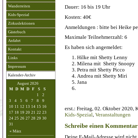
Dauer: 16 bis 19 Uhr
Wanderreiten
Kids-Spezial
Kosten: 40€
Zirkuslektionen
Anmeldungen : bitte bei Heike p
Gästebuch
Maximale Teilnehmerzahl: 6
Anfahrt
Es haben sich angemeldet:
Kontakt
Hilke mit Shetty Lenny
Links
Milena mit Shetty Snoopy
Impressum
Petra mit Shetty Picco
Andrea mit Shetty Miri
Kalender-Archiv
Jana
August 2026
M
D
M
D
F
S
S
1
2
3
4
5
6
7
8
9
10
11
12
13
14
15
16
erst.: Freitag, 02. Oktober 2020, 
17
18
19
20
21
22
23
Kids-Spezial
,
Veranstaltungen
24
25
26
27
28
29
30
31
Schreibe einen Kommentar
« März
Deine E-Mail-Adresse wird nicht 