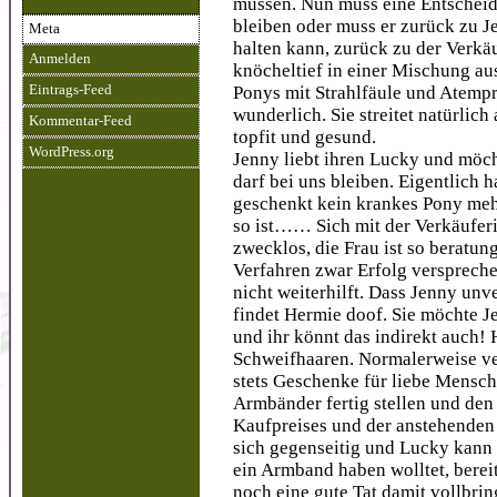
müssen. Nun muss eine Entscheid
bleiben oder muss er zurück zu J
Meta
halten kann, zurück zu der Verkäu
Anmelden
knöcheltief in einer Mischung au
Ponys mit Strahlfäule und Atempr
Eintrags-Feed
wunderlich. Sie streitet natürlic
Kommentar-Feed
topfit und gesund.
WordPress.org
Jenny liebt ihren Lucky und möc
darf bei uns bleiben. Eigentlich 
geschenkt kein krankes Pony mehr
so ist…… Sich mit der Verkäuferin
zwecklos, die Frau ist so beratung
Verfahren zwar Erfolg versprec
nicht weiterhilft. Dass Jenny unv
findet Hermie doof. Sie möchte J
und ihr könnt das indirekt auch!
Schweifhaaren. Normalerweise ver
stets Geschenke für liebe Mensc
Armbänder fertig stellen und den
Kaufpreises und der anstehenden
sich gegenseitig und Lucky kann
ein Armband haben wolltet, bereit
noch eine gute Tat damit vollbri