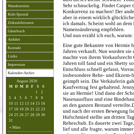
Sehr schnuckelig. Findet Casper ü
Wanderreiten
Konkurrenz zu machen! Der andere
Kids-Spezial
aber in einem wirklich glücklich
ich damals. Scheint wohl an dem
Zirkuslektionen
Namensänderung empfehlen.
Gästebuch
Und nun erzähl ich euch, warum:
Anfahrt
Eine gute Bekannte von Hermie h
Kontakt
Jahren verkauft. Nun wurden sie 
Links
machte von ihrem Vorkaufsrecht
Jahren toll fand und ein Shetty so
Impressum
Entschluss schnell gefasst, Vorr
Kalender-Archiv
insbesondere Rehe- und Ekzem-f
geimpft sein. Die Verkäuferin gab
August 2026
Kaufvertrag fest gehaltend. Jenny
M
D
M
D
F
S
S
1
2
sie an Hermie! Und dann der Sch
3
4
5
6
7
8
9
Nasenausfluss und eine Bindehau
10
11
12
13
14
15
16
an den ganzen Bestand verteilte.
17
18
19
20
21
22
23
und nach der ersten Bewegung lie
24
25
26
27
28
29
30
Hufschmied stellte am dritten Tag
31
Reheschub. Es dauerte zwei Tage,
« März
lief und alle fragte, warum immer