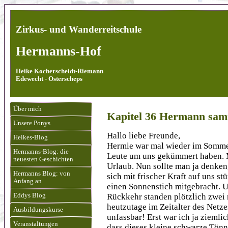
Zirkus- und Wanderreitschule
Hermanns-Hof
Heike Kocherscheidt-Riemann
Edewecht - Osterscheps
Über mich
Kapitel 36 Hermann sam
Unsere Ponys
Hallo liebe Freunde,
Heikes-Blog
Hermie war mal wieder im Sommer
Hermanns-Blog: die
Leute um uns gekümmert haben. M
neuesten Geschichten
Urlaub. Nun sollte man ja denken,
Hermanns Blog: von
sich mit frischer Kraft auf uns stü
Anfang an
einen Sonnenstich mitgebracht. U
Rückkehr standen plötzlich zwei
Eddys Blog
heutzutage im Zeitalter des Netz
Ausbildungskurse
unfassbar! Erst war ich ja ziemlic
Veranstaltungen
dass dieses kleine schwarze Tön