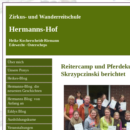
Zirkus- und Wanderreitschule
Hermanns-Hof
Heike Kocherscheidt-Riemann
Edewecht - Osterscheps
Über mich
Reitercamp und Pferdeku
Unsere Ponys
Skrzypczinski berichtet
Heikes-Blog
Hermanns-Blog: die
neuesten Geschichten
Hermanns Blog: von
Anfang an
Eddys Blog
Ausbildungskurse
Veranstaltungen