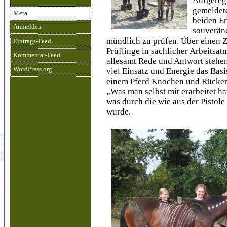
Aufgereg
gemeldete
Meta
beiden Er
Anmelden
souveräne
mündlich zu prüfen. Über einen 
Eintrags-Feed
Prüflinge in sachlicher Arbeitsa
Kommentar-Feed
allesamt Rede und Antwort stehen
WordPress.org
viel Einsatz und Energie das Basi
einem Pferd Knochen und Rückenw
„Was man selbst mit erarbeitet ha
was durch die wie aus der Pistol
wurde.