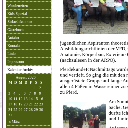
Wanderreiten
Kids-Spezial
Zirkuslektionen
Gästebuch
Anfahrt
jugendlichen Aspiranten theoretis
Kontakt
Ausbildungsrichtlinien der VFD, 
Anatomie, Körperbau, Exterieur-B
Links
(nachzulesen in der ARPO).
Impressum
PferdekundeIcNachmittags wurde 
Kalender-Archiv
und vertieft. So ging die mit d
August 2026
ausgerüstete Gruppe auf lange Ausr
M
D
M
D
F
S
S
allen 4 Füßen in Wassereimer zu s
1
2
zu Pferd.
3
4
5
6
7
8
9
10
11
12
13
14
15
16
Am Sonnt
17
18
19
20
21
22
23
Sache. G
24
25
26
27
28
29
30
durfte ic
31
und Junior
« März