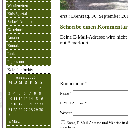
Wanderreiten
Kids-Spezial
erst.: Dienstag, 30. September 20
Zirkuslektionen
Schreibe einen Kommentar
Gästebuch
Deine E-Mail-Adresse wird nicht 
Anfahrt
mit
*
markiert
Kontakt
Links
Impressum
Kalender-Archiv
August 2026
M
D
M
D
F
S
S
Kommentar
*
1
2
3
4
5
6
7
8
9
Name
*
10
11
12
13
14
15
16
E-Mail-Adresse
*
17
18
19
20
21
22
23
24
25
26
27
28
29
30
Website
31
« März
Name, E-Mail-Adresse und Website in 
speichern.