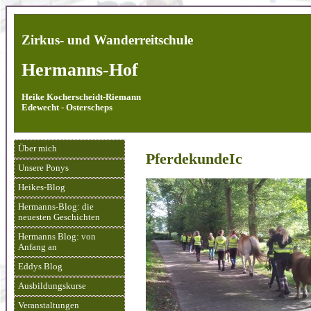
Zirkus- und Wanderreitschule
Hermanns-Hof
Heike Kocherscheidt-Riemann
Edewecht - Osterscheps
Über mich
PferdekundeIc
Unsere Ponys
Heikes-Blog
Hermanns-Blog: die
neuesten Geschichten
Hermanns Blog: von
Anfang an
Eddys Blog
Ausbildungskurse
Veranstaltungen