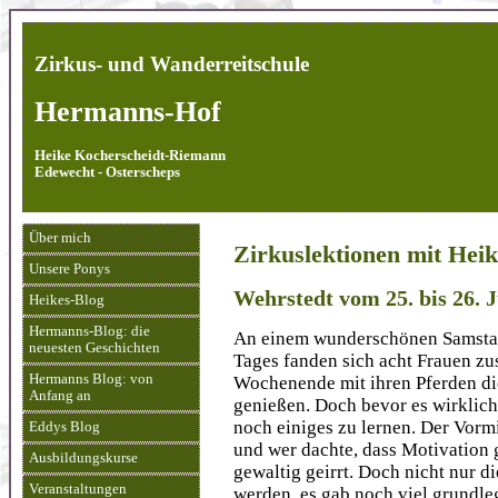
Zirkus- und Wanderreitschule
Hermanns-Hof
Heike Kocherscheidt-Riemann
Edewecht - Osterscheps
Über mich
Zirkuslektionen mit Hei
Unsere Ponys
Wehrstedt vom 25. bis 26. J
Heikes-Blog
Hermanns-Blog: die
An einem wunderschönen Samstag
neuesten Geschichten
Tages fanden sich acht Frauen 
Hermanns Blog: von
Wochenende mit ihren Pferden die
Anfang an
genießen. Doch bevor es wirklich
noch einiges zu lernen. Der Vorm
Eddys Blog
und wer dachte, dass Motivation g
Ausbildungskurse
gewaltig geirrt. Doch nicht nur d
Veranstaltungen
werden, es gab noch viel grundle