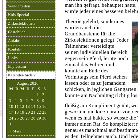
man ihn gefragt, behauptet hätte,
Wanderreiten
wurde jeder eines besseren belehr
Kids-Spezial
Theorie gelehrt, sondern es
Zirkuslektionen
wurden auch die
Gästebuch
Grundbausteine für die
Zirkuslektionen gelegt. Jeder
Anfahrt
Teilnehmer verteidigte
Kontakt
seinen individuellen Bereich
gegen sein Pferd, lernte noch
Links
einmal das Führen und
Impressum
konnte am Ende des
Kalender-Archiv
Vormittags sein Pferd stehen
lassen oder es zu jemandem
August 2026
schicken, in jeglichen Gangarten
M
D
M
D
F
S
S
konnte am Nachmittag richtig los
1
2
3
4
5
6
7
8
9
fleißig am Kompliment geübt, w
10
11
12
13
14
15
16
geworfen, um kurz darauf von de
17
18
19
20
21
22
23
wenn es mal hakte, so wusste di
24
25
26
27
28
29
30
immer einen Rat. So kompliziert 
31
genau es manchmal auf bestimmte
« März
es den Teilnehmer auch. Und jede