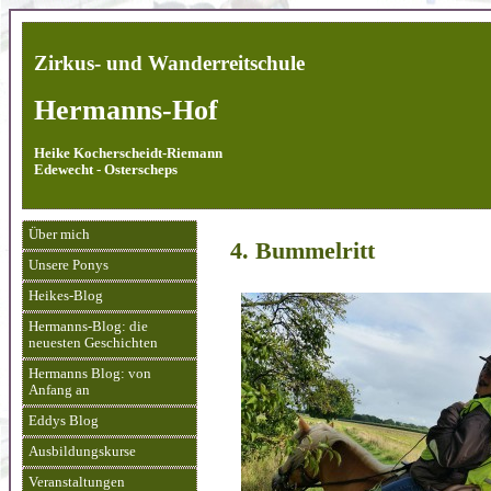
Zirkus- und Wanderreitschule
Hermanns-Hof
Heike Kocherscheidt-Riemann
Edewecht - Osterscheps
Über mich
4. Bummelritt
Unsere Ponys
Heikes-Blog
Hermanns-Blog: die
neuesten Geschichten
Hermanns Blog: von
Anfang an
Eddys Blog
Ausbildungskurse
Veranstaltungen