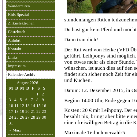
Wanderreiten
Kids-Spezial
stundenlangen Ritten teilzunehm
Zirkuslektionen
Du hast gar kein Pferd und möcht
Gästebuch
Dann trau dich!
Anfahrt
Der Ritt wird von Heike (VFD Übu
Kontakt
geführt. Leihponys sind möglich. 
Links
von etwas mehr als einer Stunde.
Impressum
wünschen, ist auch dies auf den
findet sich sicher noch Zeit für
Kalender-Archiv
und Kuchen.
August 2026
M
D
M
D
F
S
S
Datum: 12. Dezember 2015, in Os
1
2
Beginn 14.00 Uhr, Ende gegen 16
3
4
5
6
7
8
9
10
11
12
13
14
15
16
Kosten: 20 € mit Leihpony. Der e
17
18
19
20
21
22
23
bezahlt nix, bringt aber bitte ei
24
25
26
27
28
29
30
einen freiwilligen Betrag in die 
31
« März
Maximale Teilnehmerzahl:5